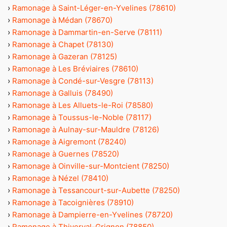
›
Ramonage à Saint-Léger-en-Yvelines (78610)
›
Ramonage à Médan (78670)
›
Ramonage à Dammartin-en-Serve (78111)
›
Ramonage à Chapet (78130)
›
Ramonage à Gazeran (78125)
›
Ramonage à Les Bréviaires (78610)
›
Ramonage à Condé-sur-Vesgre (78113)
›
Ramonage à Galluis (78490)
›
Ramonage à Les Alluets-le-Roi (78580)
›
Ramonage à Toussus-le-Noble (78117)
›
Ramonage à Aulnay-sur-Mauldre (78126)
›
Ramonage à Aigremont (78240)
›
Ramonage à Guernes (78520)
›
Ramonage à Oinville-sur-Montcient (78250)
›
Ramonage à Nézel (78410)
›
Ramonage à Tessancourt-sur-Aubette (78250)
›
Ramonage à Tacoignières (78910)
›
Ramonage à Dampierre-en-Yvelines (78720)
›
Ramonage à Thiverval-Grignon (78850)