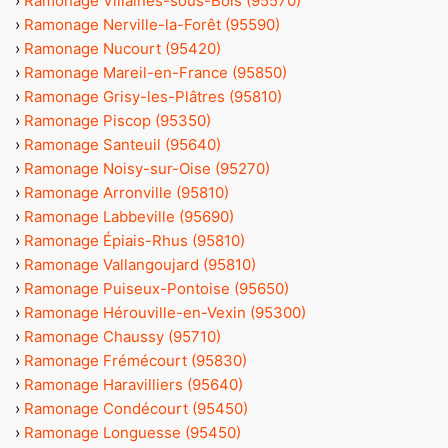
›
Ramonage Villaines-sous-Bois (95570)
›
Ramonage Nerville-la-Forêt (95590)
›
Ramonage Nucourt (95420)
›
Ramonage Mareil-en-France (95850)
›
Ramonage Grisy-les-Plâtres (95810)
›
Ramonage Piscop (95350)
›
Ramonage Santeuil (95640)
›
Ramonage Noisy-sur-Oise (95270)
›
Ramonage Arronville (95810)
›
Ramonage Labbeville (95690)
›
Ramonage Épiais-Rhus (95810)
›
Ramonage Vallangoujard (95810)
›
Ramonage Puiseux-Pontoise (95650)
›
Ramonage Hérouville-en-Vexin (95300)
›
Ramonage Chaussy (95710)
›
Ramonage Frémécourt (95830)
›
Ramonage Haravilliers (95640)
›
Ramonage Condécourt (95450)
›
Ramonage Longuesse (95450)