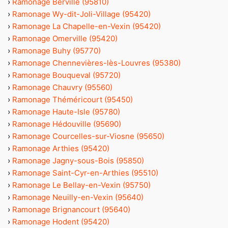
›
Ramonage Berville (95810)
›
Ramonage Wy-dit-Joli-Village (95420)
›
Ramonage La Chapelle-en-Vexin (95420)
›
Ramonage Omerville (95420)
›
Ramonage Buhy (95770)
›
Ramonage Chennevières-lès-Louvres (95380)
›
Ramonage Bouqueval (95720)
›
Ramonage Chauvry (95560)
›
Ramonage Théméricourt (95450)
›
Ramonage Haute-Isle (95780)
›
Ramonage Hédouville (95690)
›
Ramonage Courcelles-sur-Viosne (95650)
›
Ramonage Arthies (95420)
›
Ramonage Jagny-sous-Bois (95850)
›
Ramonage Saint-Cyr-en-Arthies (95510)
›
Ramonage Le Bellay-en-Vexin (95750)
›
Ramonage Neuilly-en-Vexin (95640)
›
Ramonage Brignancourt (95640)
›
Ramonage Hodent (95420)