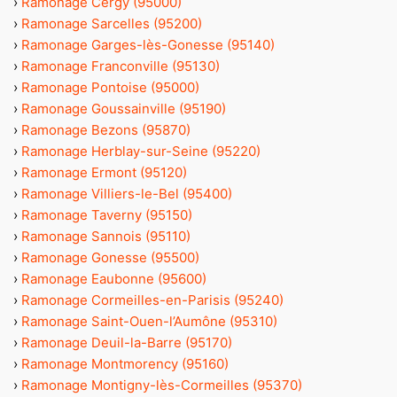
›
Ramonage Cergy (95000)
›
Ramonage Sarcelles (95200)
›
Ramonage Garges-lès-Gonesse (95140)
›
Ramonage Franconville (95130)
›
Ramonage Pontoise (95000)
›
Ramonage Goussainville (95190)
›
Ramonage Bezons (95870)
›
Ramonage Herblay-sur-Seine (95220)
›
Ramonage Ermont (95120)
›
Ramonage Villiers-le-Bel (95400)
›
Ramonage Taverny (95150)
›
Ramonage Sannois (95110)
›
Ramonage Gonesse (95500)
›
Ramonage Eaubonne (95600)
›
Ramonage Cormeilles-en-Parisis (95240)
›
Ramonage Saint-Ouen-l’Aumône (95310)
›
Ramonage Deuil-la-Barre (95170)
›
Ramonage Montmorency (95160)
›
Ramonage Montigny-lès-Cormeilles (95370)