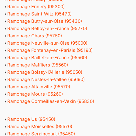
›
Ramonage Ennery (95300)
›
Ramonage Saint-Witz (95470)
›
Ramonage Butry-sur-Oise (95430)
›
Ramonage Belloy-en-France (95270)
›
Ramonage Chars (95750)
›
Ramonage Neuville-sur-Oise (95000)
›
Ramonage Fontenay-en-Parisis (95190)
›
Ramonage Baillet-en-France (95560)
›
Ramonage Maffliers (95560)
›
Ramonage Boissy-l’Aillerie (95650)
›
Ramonage Nesles-la-Vallée (95690)
›
Ramonage Attainville (95570)
›
Ramonage Mours (95260)
›
Ramonage Cormeilles-en-Vexin (95830)
›
Ramonage Us (95450)
›
Ramonage Moisselles (95570)
›
Ramonage Seraincourt (95450)