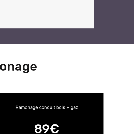
monage
Ramonage conduit bois + gaz
89€