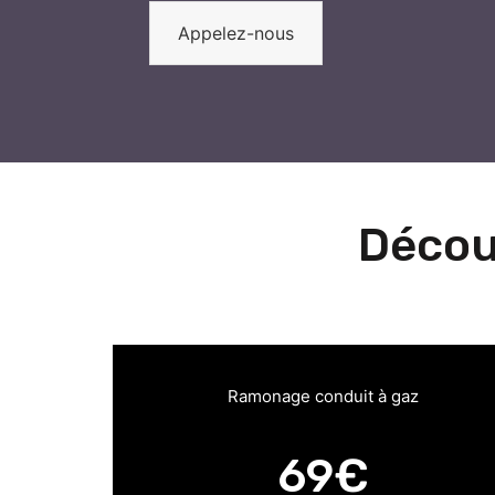
Appelez-nous
Décou
Ramonage conduit à gaz
69€