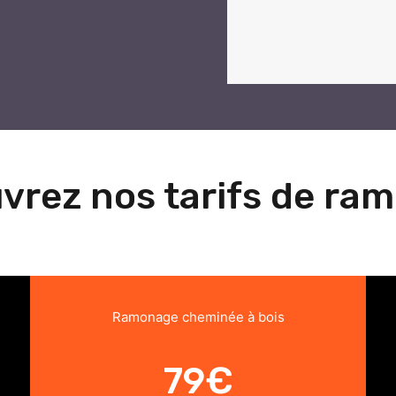
vrez nos tarifs de ra
Ramonage cheminée à bois
79€