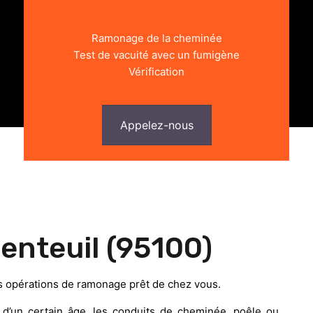
Ramonage de la cheminée
Test de vacuité avec un fumigène
Vérification
Appelez-nous
nteuil (95100)
s opérations de ramonage prêt de chez vous.
’un certain âge, les conduits de cheminée, poêle ou