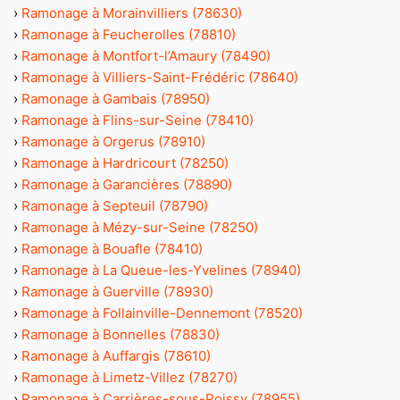
›
Ramonage à Morainvilliers (78630)
›
Ramonage à Feucherolles (78810)
›
Ramonage à Montfort-l’Amaury (78490)
›
Ramonage à Villiers-Saint-Frédéric (78640)
›
Ramonage à Gambais (78950)
›
Ramonage à Flins-sur-Seine (78410)
›
Ramonage à Orgerus (78910)
›
Ramonage à Hardricourt (78250)
›
Ramonage à Garancières (78890)
›
Ramonage à Septeuil (78790)
›
Ramonage à Mézy-sur-Seine (78250)
›
Ramonage à Bouafle (78410)
›
Ramonage à La Queue-les-Yvelines (78940)
›
Ramonage à Guerville (78930)
›
Ramonage à Follainville-Dennemont (78520)
›
Ramonage à Bonnelles (78830)
›
Ramonage à Auffargis (78610)
›
Ramonage à Limetz-Villez (78270)
›
Ramonage à Carrières-sous-Poissy (78955)