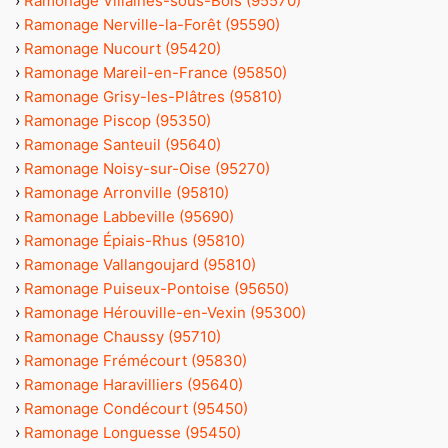
›
Ramonage Villaines-sous-Bois (95570)
›
Ramonage Nerville-la-Forêt (95590)
›
Ramonage Nucourt (95420)
›
Ramonage Mareil-en-France (95850)
›
Ramonage Grisy-les-Plâtres (95810)
›
Ramonage Piscop (95350)
›
Ramonage Santeuil (95640)
›
Ramonage Noisy-sur-Oise (95270)
›
Ramonage Arronville (95810)
›
Ramonage Labbeville (95690)
›
Ramonage Épiais-Rhus (95810)
›
Ramonage Vallangoujard (95810)
›
Ramonage Puiseux-Pontoise (95650)
›
Ramonage Hérouville-en-Vexin (95300)
›
Ramonage Chaussy (95710)
›
Ramonage Frémécourt (95830)
›
Ramonage Haravilliers (95640)
›
Ramonage Condécourt (95450)
›
Ramonage Longuesse (95450)