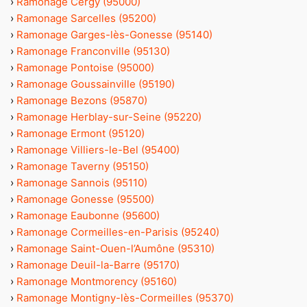
›
Ramonage Cergy (95000)
›
Ramonage Sarcelles (95200)
›
Ramonage Garges-lès-Gonesse (95140)
›
Ramonage Franconville (95130)
›
Ramonage Pontoise (95000)
›
Ramonage Goussainville (95190)
›
Ramonage Bezons (95870)
›
Ramonage Herblay-sur-Seine (95220)
›
Ramonage Ermont (95120)
›
Ramonage Villiers-le-Bel (95400)
›
Ramonage Taverny (95150)
›
Ramonage Sannois (95110)
›
Ramonage Gonesse (95500)
›
Ramonage Eaubonne (95600)
›
Ramonage Cormeilles-en-Parisis (95240)
›
Ramonage Saint-Ouen-l’Aumône (95310)
›
Ramonage Deuil-la-Barre (95170)
›
Ramonage Montmorency (95160)
›
Ramonage Montigny-lès-Cormeilles (95370)