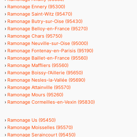
›
Ramonage Ennery (95300)
›
Ramonage Saint-Witz (95470)
›
Ramonage Butry-sur-Oise (95430)
›
Ramonage Belloy-en-France (95270)
›
Ramonage Chars (95750)
›
Ramonage Neuville-sur-Oise (95000)
›
Ramonage Fontenay-en-Parisis (95190)
›
Ramonage Baillet-en-France (95560)
›
Ramonage Maffliers (95560)
›
Ramonage Boissy-l’Aillerie (95650)
›
Ramonage Nesles-la-Vallée (95690)
›
Ramonage Attainville (95570)
›
Ramonage Mours (95260)
›
Ramonage Cormeilles-en-Vexin (95830)
›
Ramonage Us (95450)
›
Ramonage Moisselles (95570)
›
Ramonage Seraincourt (95450)