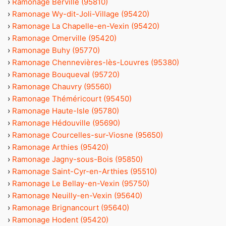
›
Ramonage Berville (95810)
›
Ramonage Wy-dit-Joli-Village (95420)
›
Ramonage La Chapelle-en-Vexin (95420)
›
Ramonage Omerville (95420)
›
Ramonage Buhy (95770)
›
Ramonage Chennevières-lès-Louvres (95380)
›
Ramonage Bouqueval (95720)
›
Ramonage Chauvry (95560)
›
Ramonage Théméricourt (95450)
›
Ramonage Haute-Isle (95780)
›
Ramonage Hédouville (95690)
›
Ramonage Courcelles-sur-Viosne (95650)
›
Ramonage Arthies (95420)
›
Ramonage Jagny-sous-Bois (95850)
›
Ramonage Saint-Cyr-en-Arthies (95510)
›
Ramonage Le Bellay-en-Vexin (95750)
›
Ramonage Neuilly-en-Vexin (95640)
›
Ramonage Brignancourt (95640)
›
Ramonage Hodent (95420)