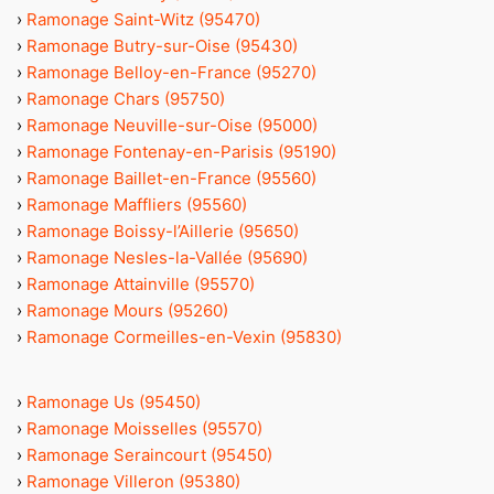
›
Ramonage Saint-Witz (95470)
›
Ramonage Butry-sur-Oise (95430)
›
Ramonage Belloy-en-France (95270)
›
Ramonage Chars (95750)
›
Ramonage Neuville-sur-Oise (95000)
›
Ramonage Fontenay-en-Parisis (95190)
›
Ramonage Baillet-en-France (95560)
›
Ramonage Maffliers (95560)
›
Ramonage Boissy-l’Aillerie (95650)
›
Ramonage Nesles-la-Vallée (95690)
›
Ramonage Attainville (95570)
›
Ramonage Mours (95260)
›
Ramonage Cormeilles-en-Vexin (95830)
›
Ramonage Us (95450)
›
Ramonage Moisselles (95570)
›
Ramonage Seraincourt (95450)
›
Ramonage Villeron (95380)