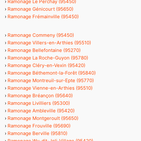
›
Ramonage Le Perchay (95450)
›
Ramonage Génicourt (95650)
›
Ramonage Frémainville (95450)
›
Ramonage Commeny (95450)
›
Ramonage Villers-en-Arthies (95510)
›
Ramonage Bellefontaine (95270)
›
Ramonage La Roche-Guyon (95780)
›
Ramonage Cléry-en-Vexin (95420)
›
Ramonage Béthemont-la-Forêt (95840)
›
Ramonage Montreuil-sur-Epte (95770)
›
Ramonage Vienne-en-Arthies (95510)
›
Ramonage Bréançon (95640)
›
Ramonage Livilliers (95300)
›
Ramonage Ambleville (95420)
›
Ramonage Montgeroult (95650)
›
Ramonage Frouville (95690)
›
Ramonage Berville (95810)
›
Ramonage Wy-dit-Joli-Village (95420)