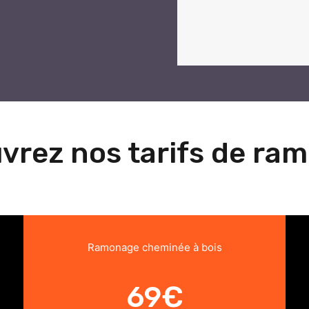
vrez nos tarifs de ra
Ramonage cheminée à bois
69€