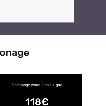
monage
Ramonage conduit bois + gaz
118€