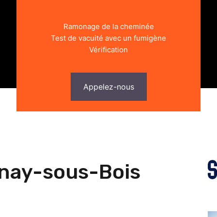
Ramonage de la cheminée
Test de vacuité avec un fumigène
Vérification
Appelez-nous
nay-sous-Bois