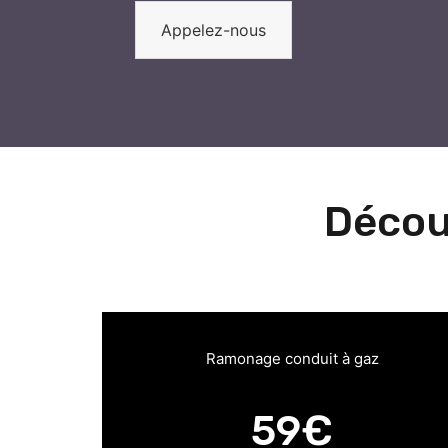
Appelez-nous
Décou
Ramonage conduit à gaz
59€