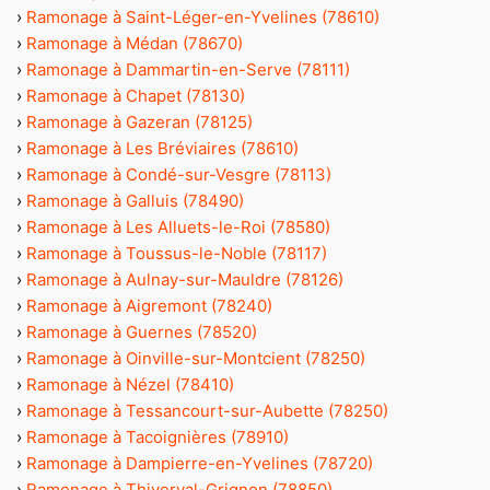
›
Ramonage à Saint-Léger-en-Yvelines (78610)
›
Ramonage à Médan (78670)
›
Ramonage à Dammartin-en-Serve (78111)
›
Ramonage à Chapet (78130)
›
Ramonage à Gazeran (78125)
›
Ramonage à Les Bréviaires (78610)
›
Ramonage à Condé-sur-Vesgre (78113)
›
Ramonage à Galluis (78490)
›
Ramonage à Les Alluets-le-Roi (78580)
›
Ramonage à Toussus-le-Noble (78117)
›
Ramonage à Aulnay-sur-Mauldre (78126)
›
Ramonage à Aigremont (78240)
›
Ramonage à Guernes (78520)
›
Ramonage à Oinville-sur-Montcient (78250)
›
Ramonage à Nézel (78410)
›
Ramonage à Tessancourt-sur-Aubette (78250)
›
Ramonage à Tacoignières (78910)
›
Ramonage à Dampierre-en-Yvelines (78720)
›
Ramonage à Thiverval-Grignon (78850)