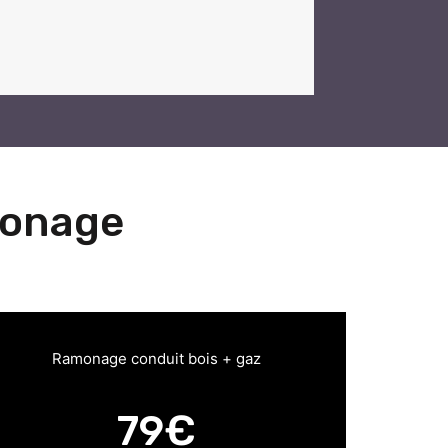
monage
Ramonage conduit bois + gaz
79€