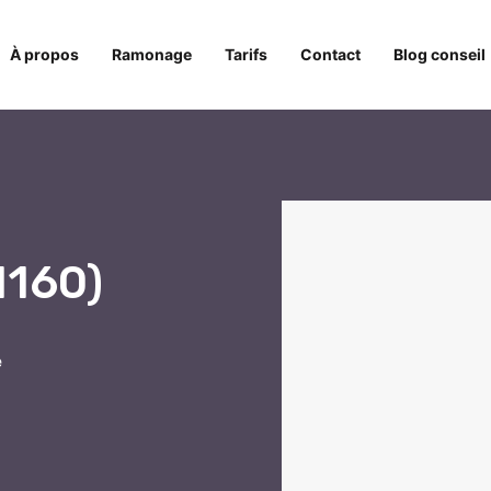
À propos
Ramonage
Tarifs
Contact
Blog conseil
1160)
e