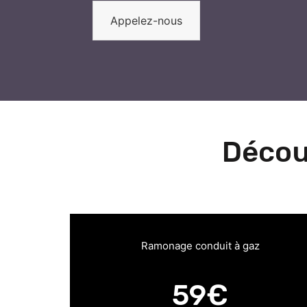
Appelez-nous
Décou
Ramonage conduit à gaz
59€