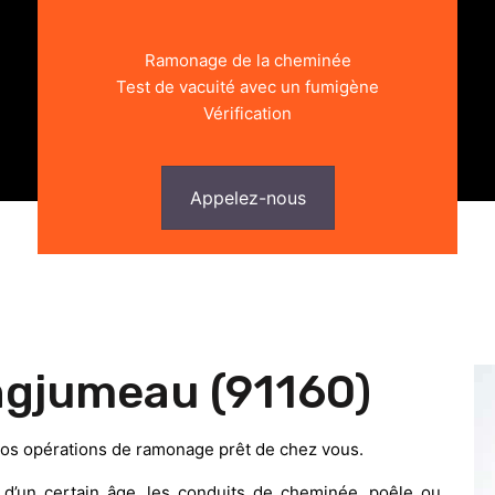
Ramonage de la cheminée
Test de vacuité avec un fumigène
Vérification
Appelez-nous
gjumeau (91160)
os opérations de ramonage prêt de chez vous.
’un certain âge, les conduits de cheminée, poêle ou