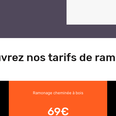
vrez nos tarifs de ra
Ramonage cheminée à bois
69€