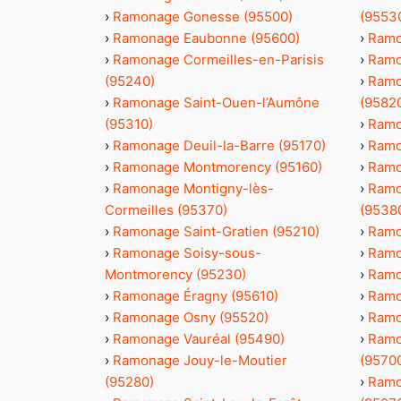
›
Ramonage Gonesse (95500)
(9553
›
Ramonage Eaubonne (95600)
›
Ramo
›
Ramonage Cormeilles-en-Parisis
›
Ramo
(95240)
›
Ramo
›
Ramonage Saint-Ouen-l’Aumône
(9582
(95310)
›
Ramo
›
Ramonage Deuil-la-Barre (95170)
›
Ramo
›
Ramonage Montmorency (95160)
›
Ramo
›
Ramonage Montigny-lès-
›
Ramo
Cormeilles (95370)
(9538
›
Ramonage Saint-Gratien (95210)
›
Ramo
›
Ramonage Soisy-sous-
›
Ramo
Montmorency (95230)
›
Ramo
›
Ramonage Éragny (95610)
›
Ramo
›
Ramonage Osny (95520)
›
Ramo
›
Ramonage Vauréal (95490)
›
Ramo
›
Ramonage Jouy-le-Moutier
(9570
(95280)
›
Ramo