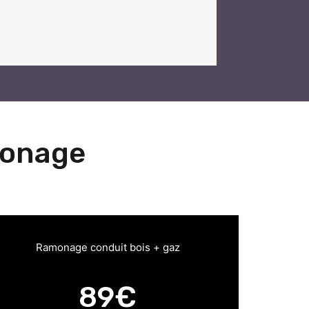
monage
Ramonage conduit bois + gaz
89€