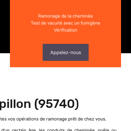
Ramonage de la cheminée
Test de vacuité avec un fumigène
Vérification
Appelez-nous
illon (95740)
utes vos opérations de ramonage prêt de chez vous.
’un certain âge, les conduits de cheminée, poêle ou