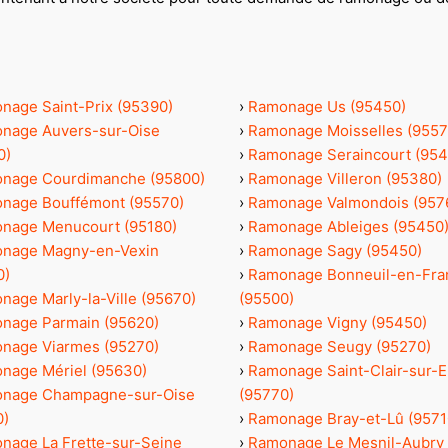
nage Saint-Prix (95390)
›
Ramonage Us (95450)
nage Auvers-sur-Oise
›
Ramonage Moisselles (9557
0)
›
Ramonage Seraincourt (954
nage Courdimanche (95800)
›
Ramonage Villeron (95380)
nage Bouffémont (95570)
›
Ramonage Valmondois (957
nage Menucourt (95180)
›
Ramonage Ableiges (95450
nage Magny-en-Vexin
›
Ramonage Sagy (95450)
0)
›
Ramonage Bonneuil-en-Fra
nage Marly-la-Ville (95670)
(95500)
nage Parmain (95620)
›
Ramonage Vigny (95450)
nage Viarmes (95270)
›
Ramonage Seugy (95270)
nage Mériel (95630)
›
Ramonage Saint-Clair-sur-E
nage Champagne-sur-Oise
(95770)
0)
›
Ramonage Bray-et-Lû (9571
nage La Frette-sur-Seine
›
Ramonage Le Mesnil-Aubry