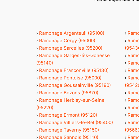
›
Ramonage Argenteuil (95100)
›
Ramo
›
Ramonage Cergy (95000)
›
Ramo
›
Ramonage Sarcelles (95200)
(9543
›
Ramonage Garges-lès-Gonesse
›
Ramo
(95140)
›
Ramo
›
Ramonage Franconville (95130)
›
Ramo
›
Ramonage Pontoise (95000)
›
Ramo
›
Ramonage Goussainville (95190)
(9542
›
Ramonage Bezons (95870)
›
Ramo
›
Ramonage Herblay-sur-Seine
›
Ramo
(95220)
›
Ramo
›
Ramonage Ermont (95120)
›
Ramo
›
Ramonage Villiers-le-Bel (95400)
›
Ramo
›
Ramonage Taverny (95150)
(9566
›
Ramonage Sannois (95110)
›
Ramo