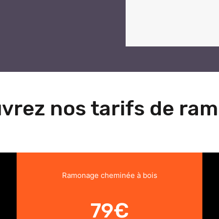
vrez nos tarifs de ra
Ramonage cheminée à bois
79€