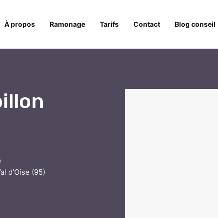
À propos
Ramonage
Tarifs
Contact
Blog conseil
illon
e
al d’Oise (95)