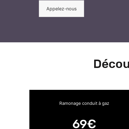
Appelez-nous
Décou
Ramonage conduit à gaz
69€