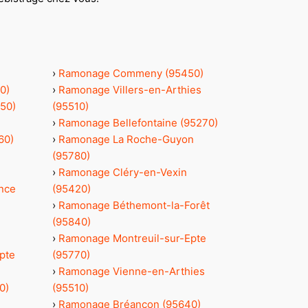
›
Ramonage Commeny (95450)
0)
›
Ramonage Villers-en-Arthies
50)
(95510)
›
Ramonage Bellefontaine (95270)
60)
›
Ramonage La Roche-Guyon
)
(95780)
›
Ramonage Cléry-en-Vexin
nce
(95420)
›
Ramonage Béthemont-la-Forêt
(95840)
›
Ramonage Montreuil-sur-Epte
pte
(95770)
›
Ramonage Vienne-en-Arthies
0)
(95510)
›
Ramonage Bréançon (95640)