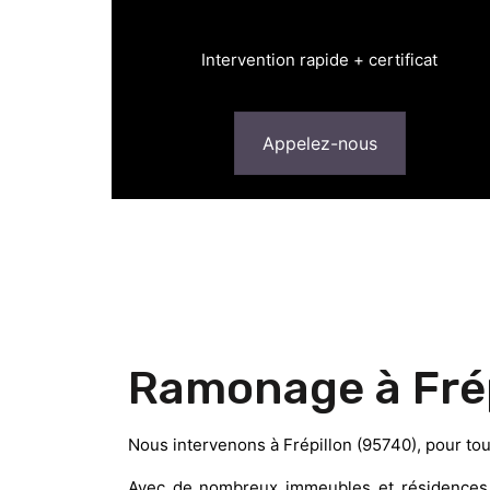
Intervention rapide + certificat
Appelez-nous
Ramonage à Frép
Nous intervenons à Frépillon (95740), pour to
Avec de nombreux immeubles et résidences d