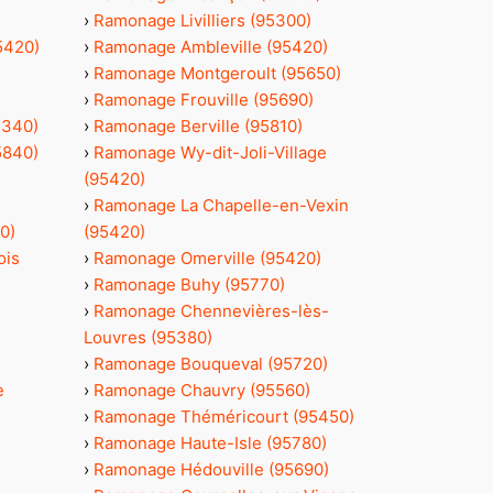
›
Ramonage Livilliers (95300)
5420)
›
Ramonage Ambleville (95420)
›
Ramonage Montgeroult (95650)
›
Ramonage Frouville (95690)
5340)
›
Ramonage Berville (95810)
5840)
›
Ramonage Wy-dit-Joli-Village
(95420)
›
Ramonage La Chapelle-en-Vexin
0)
(95420)
ois
›
Ramonage Omerville (95420)
›
Ramonage Buhy (95770)
›
Ramonage Chennevières-lès-
Louvres (95380)
›
Ramonage Bouqueval (95720)
e
›
Ramonage Chauvry (95560)
›
Ramonage Théméricourt (95450)
s
›
Ramonage Haute-Isle (95780)
›
Ramonage Hédouville (95690)