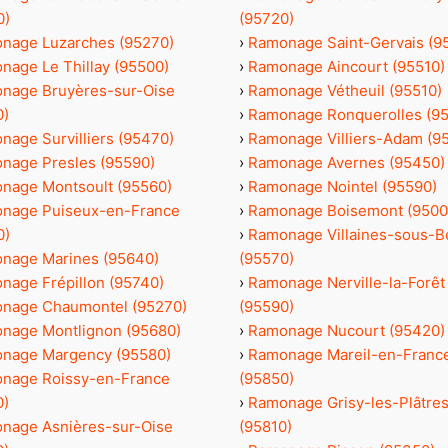
0)
(95720)
nage Luzarches (95270)
›
Ramonage Saint-Gervais (9
nage Le Thillay (95500)
›
Ramonage Aincourt (95510)
nage Bruyères-sur-Oise
›
Ramonage Vétheuil (95510)
0)
›
Ramonage Ronquerolles (9
nage Survilliers (95470)
›
Ramonage Villiers-Adam (9
nage Presles (95590)
›
Ramonage Avernes (95450)
nage Montsoult (95560)
›
Ramonage Nointel (95590)
nage Puiseux-en-France
›
Ramonage Boisemont (9500
0)
›
Ramonage Villaines-sous-B
nage Marines (95640)
(95570)
nage Frépillon (95740)
›
Ramonage Nerville-la-Forêt
nage Chaumontel (95270)
(95590)
nage Montlignon (95680)
›
Ramonage Nucourt (95420)
nage Margency (95580)
›
Ramonage Mareil-en-Franc
nage Roissy-en-France
(95850)
0)
›
Ramonage Grisy-les-Plâtre
nage Asnières-sur-Oise
(95810)