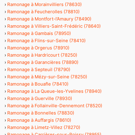
›
Ramonage à Morainvilliers (78630)
›
Ramonage à Feucherolles (78810)
›
Ramonage à Montfort-l’Amaury (78490)
›
Ramonage à Villiers-Saint-Frédéric (78640)
›
Ramonage à Gambais (78950)
›
Ramonage à Flins-sur-Seine (78410)
›
Ramonage à Orgerus (78910)
›
Ramonage à Hardricourt (78250)
›
Ramonage à Garancières (78890)
›
Ramonage à Septeuil (78790)
›
Ramonage à Mézy-sur-Seine (78250)
›
Ramonage à Bouafle (78410)
›
Ramonage à La Queue-les-Yvelines (78940)
›
Ramonage à Guerville (78930)
›
Ramonage à Follainville-Dennemont (78520)
›
Ramonage à Bonnelles (78830)
›
Ramonage à Auffargis (78610)
›
Ramonage à Limetz-Villez (78270)
›
Ramonage à Carrières-sous-Poissy (78955)