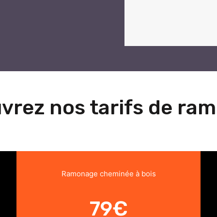
vrez nos tarifs de ra
Ramonage cheminée à bois
79€