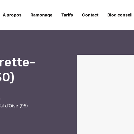
À propos
Ramonage
Tarifs
Contact
Blog conseil
rette-
30)
e
al d’Oise (95)