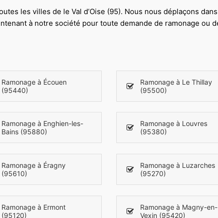
utes les villes de le Val d’Oise (95). Nous nous déplaçons dans t
intenant à notre société pour toute demande de ramonage ou d
Ramonage à Écouen
Ramonage à Le Thillay
(95440)
(95500)
Ramonage à Enghien-les-
Ramonage à Louvres
Bains (95880)
(95380)
Ramonage à Éragny
Ramonage à Luzarches
(95610)
(95270)
Ramonage à Ermont
Ramonage à Magny-en-
(95120)
Vexin (95420)