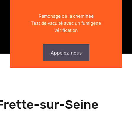
Ramonage de la cheminée
Test de vacuité avec un fumigène
Vérification
Appelez-nous
Frette-sur-Seine