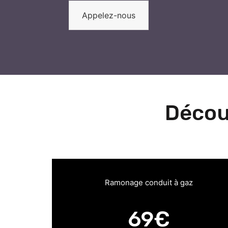
Appelez-nous
Décou
Ramonage conduit à gaz
69€