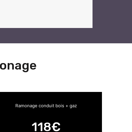
monage
Ramonage conduit bois + gaz
118€