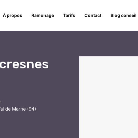
À propos
Ramonage
Tarifs
Contact
Blog conseil
ecresnes
e
Val de Marne (94)