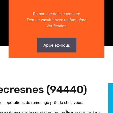
Ramonage de la cheminée
Test de vacuité avec un fumigène
Vérification
Appelez-nous
ecresnes (94440)
vos opérations de ramonage prêt de chez vous.
se située dans le sud-est en région Île-de-France dans