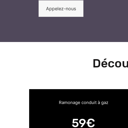
Appelez-nous
Décou
Ramonage conduit à gaz
59€