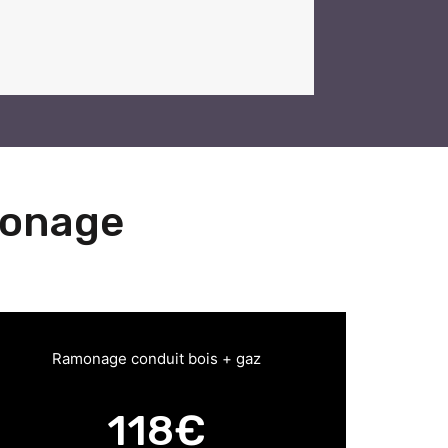
monage
Ramonage conduit bois + gaz
118€