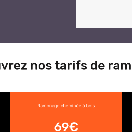
vrez nos tarifs de ra
Ramonage cheminée à bois
69€