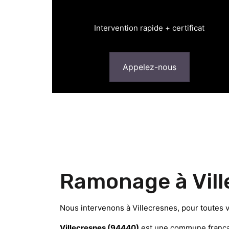
Intervention rapide + certificat
Appelez-nous
Ramonage à Vill
Nous intervenons à Villecresnes, pour toutes 
Villecresnes (94440)
est une commune françai