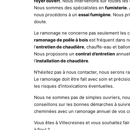
foyer ouvert
. Nous intervenons sur toutes le
Nous sommes des spécialistes en
fumisterie
.
nous procédons à un
essai fumigène
. Nous pr
doute.
Le ramonage ne concerne pas seulement les che
ramonage de poêle à bois
est fréquent dans n
l’
entretien de chaudière
, chauffe-eau et ballo
Nous proposons un
contrat d’entretien
annuel
l’
installation de chaudière
.
N’hésitez pas à nous contacter, nous serons ra
Le ramonage doit être fait avec soin et précisio
les risques d’intoxications éventuelles.
Nous ne sommes pas de simples ouvriers, nous
conseillons sur les bonnes démarches à suivre
cheminées avec un ramonage annuel de vos co
Vous êtes à Villecresnes et vous souhaitez fa
à fioul ?