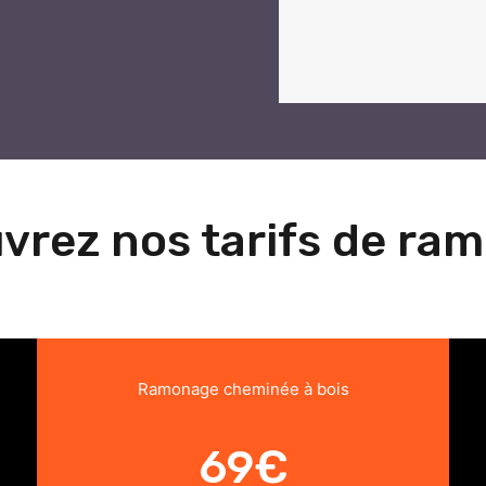
vrez nos tarifs de ra
Ramonage cheminée à bois
69€