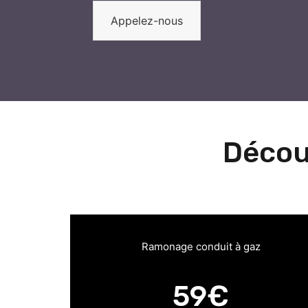
Appelez-nous
Décou
Ramonage conduit à gaz
59€