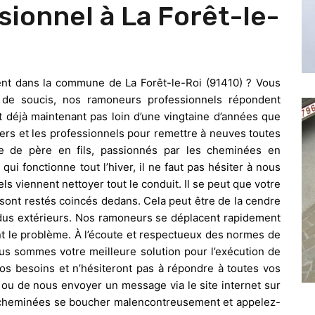
ionnel à La Forêt-le-
ent dans la commune de La Forêt-le-Roi (91410) ? Vous
de soucis, nos ramoneurs professionnels répondent
it déjà maintenant pas loin d’une vingtaine d’années que
ers et les professionnels pour remettre à neuves toutes
 de père en fils, passionnés par les cheminées en
ui fonctionne tout l’hiver, il ne faut pas hésiter à nous
s viennent nettoyer tout le conduit. Il se peut que votre
sont restés coincés dedans. Cela peut être de la cendre
idus extérieurs. Nos ramoneurs se déplacent rapidement
t le problème. À l’écoute et respectueux des normes de
ous sommes votre meilleure solution pour l’exécution de
vos besoins et n’hésiteront pas à répondre à toutes vos
r ou de nous envoyer un message via le site internet sur
s cheminées se boucher malencontreusement et appelez-