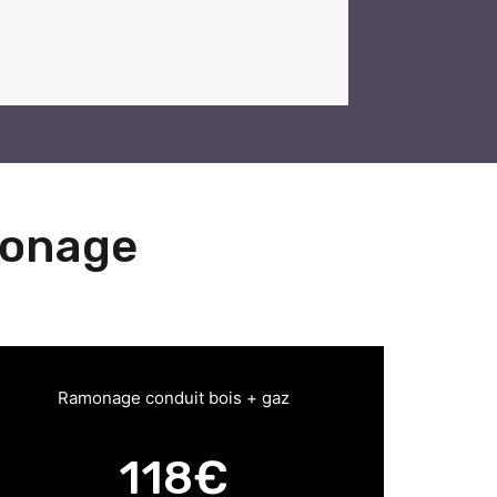
monage
Ramonage conduit bois + gaz
118€